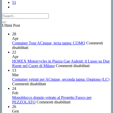
51
Ultimi Post
28
Apr
Container Tour ACinque, terza tappa: COMO
Commenti
su
disabilitati
Container
22
Tour
Apr
ACinque,
HOREX Motorcycles in Piazza Gae Aulenti: il Lusso su Due
terza
su
Ruote nel Cuore di Milano
Commenti disabilitati
tappa:
HOREX
13
COMO
Motorcycles
Mar
in
Container vetrati per ACinque, seconda tappa: Oggiono (LC)
su
Piazza
Commenti disabilitati
Container
Gae
24
vetrati
Aulenti:
Feb
per
il
Monoblocco doppio vetrato al Progetto Fuoco per
ACinque,
su
Lusso
PEZZOLATO
Commenti disabilitati
seconda
Monoblocco
su
26
tappa:
doppio
Due
Gen