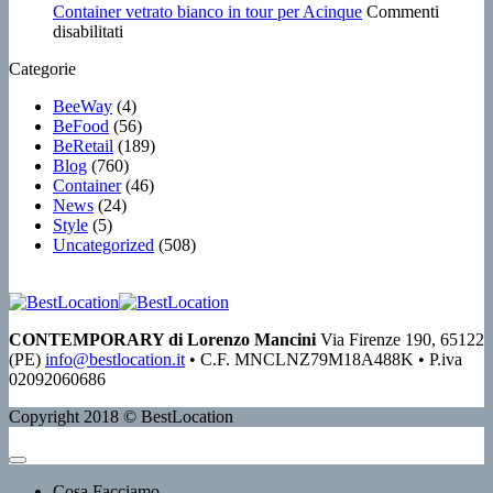
Oggiono
vetrato
Ruote
Container vetrato bianco in tour per Acinque
Commenti
su
(LC)
al
nel
disabilitati
Container
Progetto
Cuore
Categorie
vetrato
Fuoco
di
bianco
per
Milano
BeeWay
(4)
in
PEZZOLATO
BeFood
(56)
tour
BeRetail
(189)
per
Blog
(760)
Acinque
Container
(46)
News
(24)
Style
(5)
Uncategorized
(508)
CONTEMPORARY di Lorenzo Mancini
Via Firenze 190, 65122
(PE)
info@bestlocation.it
• C.F. MNCLNZ79M18A488K • P.iva
02092060686
Copyright 2018 © BestLocation
Cosa Facciamo