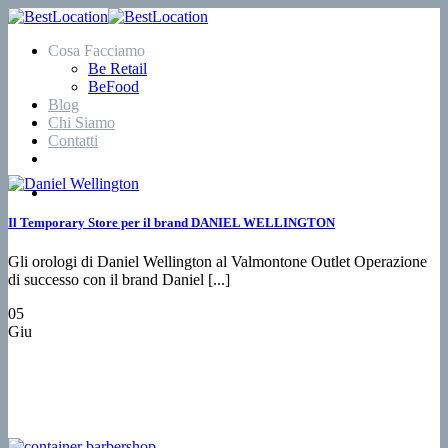
Salta
ai
Cosa Facciamo
contenuti
Be Retail
BeFood
Blog
Chi Siamo
Contatti
Il Temporary Store per il brand DANIEL WELLINGTON
Gli orologi di Daniel Wellington al Valmontone Outlet Operazione
di successo con il brand Daniel [...]
05
Giu