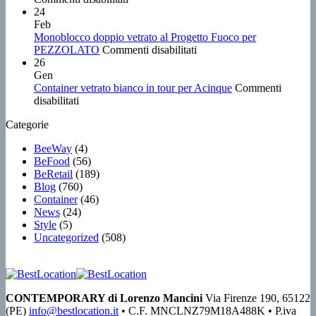
Container
Gae
24
vetrati
Aulenti:
Feb
per
il
Monoblocco doppio vetrato al Progetto Fuoco per
ACinque,
su
Lusso
PEZZOLATO
Commenti disabilitati
seconda
Monoblocco
su
26
tappa:
doppio
Due
Gen
Oggiono
vetrato
Ruote
Container vetrato bianco in tour per Acinque
Commenti
su
(LC)
al
nel
disabilitati
Container
Progetto
Cuore
Categorie
vetrato
Fuoco
di
bianco
per
Milano
BeeWay
(4)
in
PEZZOLATO
BeFood
(56)
tour
BeRetail
(189)
per
Blog
(760)
Acinque
Container
(46)
News
(24)
Style
(5)
Uncategorized
(508)
CONTEMPORARY di Lorenzo Mancini
Via Firenze 190, 65122
(PE)
info@bestlocation.it
• C.F. MNCLNZ79M18A488K • P.iva