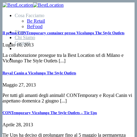
Salta
ai
Cosa Facciamo
contenuti
Be Retail
BeFood
Blog
Il primo CONTemporary container presso Vicolungo The Style Outlets
Chi Siamo
Contatti
Luglio 10, 2013
La collaborazione prosegue tra la Best Location srl di Milano e
Vicolungo The Style Outlets [...]
Royal Canin a Vicolungo The Style Outlets
Maggio 27, 2013
Per tutti gli amanti degli animali! CONTemporary e Royal Canin vi
aspettano domenica 2 giugno [...]
CONTemporary Vicolungo The Style Outlets – Tie Ups
Aprile 28, 2013
Tie Ups ha deciso di prolungare fino al 5 maggio la permanenza