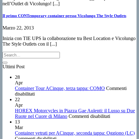
nell’Outlet di Vicolungo! [...]
Il primo CONTemporary container presso Vicolungo The Style Outlets
Marzo 22, 2013
Inizia con TIE UPS la collaborazione tra Best Location e Vicolungo
The Style Outlets con il [...]
Ultimi Post
28
Apr
Container Tour ACinque, terza tappa: COMO
Commenti
su
disabilitati
Container
22
Tour
Apr
ACinque,
HOREX Motorcycles in Piazza Gae Aulenti: il Lusso su Due
terza
su
Ruote nel Cuore di Milano
Commenti disabilitati
tappa:
HOREX
13
COMO
Motorcycles
Mar
in
Container vetrati per ACinque, seconda tappa: Oggiono (LC)
su
Piazza
Commenti disabilitati