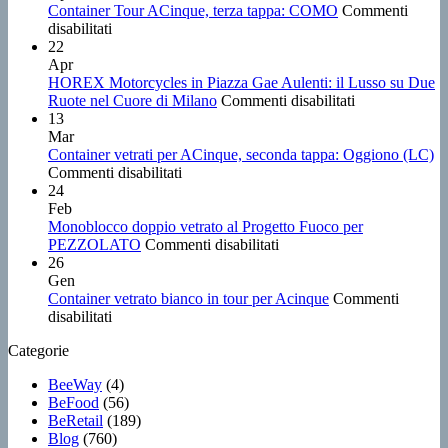
Container Tour ACinque, terza tappa: COMO
Commenti
su
disabilitati
Container
22
Tour
Apr
ACinque,
HOREX Motorcycles in Piazza Gae Aulenti: il Lusso su Due
terza
su
Ruote nel Cuore di Milano
Commenti disabilitati
tappa:
HOREX
13
COMO
Motorcycles
Mar
in
Container vetrati per ACinque, seconda tappa: Oggiono (LC)
su
Piazza
Commenti disabilitati
Container
Gae
24
vetrati
Aulenti:
Feb
per
il
Monoblocco doppio vetrato al Progetto Fuoco per
ACinque,
su
Lusso
PEZZOLATO
Commenti disabilitati
seconda
Monoblocco
su
26
tappa:
doppio
Due
Gen
Oggiono
vetrato
Ruote
Container vetrato bianco in tour per Acinque
Commenti
su
(LC)
al
nel
disabilitati
Container
Progetto
Cuore
Categorie
vetrato
Fuoco
di
bianco
per
Milano
BeeWay
(4)
in
PEZZOLATO
BeFood
(56)
tour
BeRetail
(189)
per
Blog
(760)
Acinque