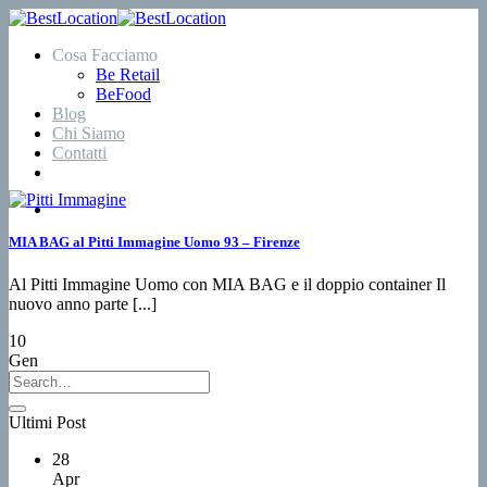
Salta
ai
Cosa Facciamo
contenuti
Be Retail
BeFood
Blog
Chi Siamo
Contatti
MIA BAG al Pitti Immagine Uomo 93 – Firenze
Al Pitti Immagine Uomo con MIA BAG e il doppio container Il
nuovo anno parte [...]
10
Gen
Ultimi Post
28
Apr