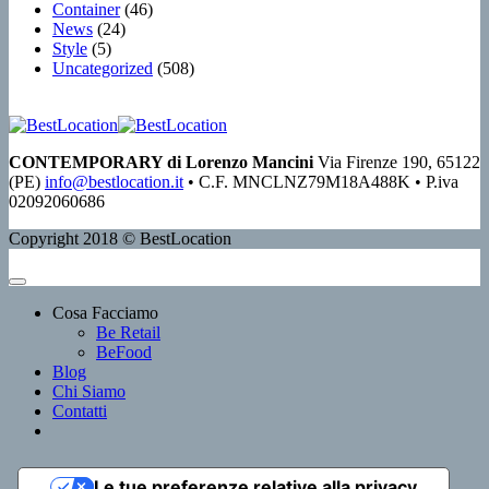
Container
(46)
News
(24)
Style
(5)
Uncategorized
(508)
CONTEMPORARY di Lorenzo Mancini
Via Firenze 190, 65122
(PE)
info@bestlocation.it
• C.F. MNCLNZ79M18A488K • P.iva
02092060686
Copyright 2018 © BestLocation
Cosa Facciamo
Be Retail
BeFood
Blog
Chi Siamo
Contatti
Le tue preferenze relative alla privacy