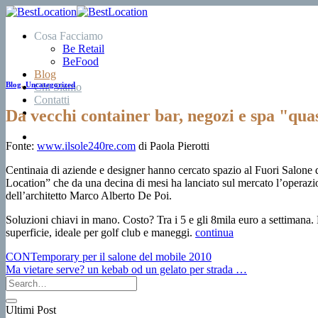
Salta
ai
Cosa Facciamo
contenuti
Be Retail
BeFood
Blog
Blog
,
Uncategorized
Chi Siamo
Contatti
Da vecchi container bar, negozi e spa "quas
Fonte:
www.ilsole240re.com
di Paola Pierotti
Centinaia di aziende e designer hanno cercato spazio al Fuori Salone 
Location” che da una decina di mesi ha lanciato sul mercato l’operazi
dell’architetto Marco Alberto De Poi.
Soluzioni chiavi in mano. Costo? Tra i 5 e gli 8mila euro a settimana
superficie, ideale per golf club e maneggi.
continua
CONTemporary per il salone del mobile 2010
Ma vietare serve? un kebab od un gelato per strada …
Ultimi Post