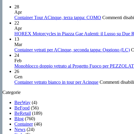
28
Apr
Container Tour ACinque, terza tappa: COMO
Commenti disabil
22
Apr
HOREX Motorcycles in Piazza Gae Aulenti: il Lusso su Due R
13
Mar
Container vetrati per ACinque, seconda tappa: Oggiono (LC)
C
24
Feb
Monoblocco doppio vetrato al Progetto Fuoco per PEZZOLA
26
Gen
Container vetrato bianco in tour per Acinque
Commenti disabilit
Categorie
BeeWay
(4)
BeFood
(56)
BeRetail
(189)
Blog
(760)
Container
(46)
News
(24)