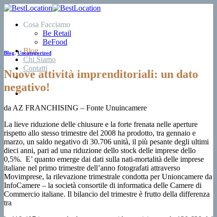
Salta
ai
Cosa Facciamo
contenuti
Be Retail
BeFood
Blog
Blog
,
Uncategorized
Chi Siamo
Contatti
Nuove attività imprenditoriali: un dato
negativo!
da AZ FRANCHISING – Fonte Unuincamere
La lieve riduzione delle chiusure e la forte frenata nelle aperture
rispetto allo stesso trimestre del 2008 ha prodotto, tra gennaio e
marzo, un saldo negativo di 30.706 unità, il più pesante degli ultimi
dieci anni, pari ad una riduzione dello stock delle imprese dello
0,5%. E’ quanto emerge dai dati sulla nati-mortalità delle imprese
italiane nel primo trimestre dell’anno fotografati attraverso
Movimprese, la rilevazione trimestrale condotta per Unioncamere da
InfoCamere – la società consortile di informatica delle Camere di
Commercio italiane. Il bilancio del trimestre è frutto della differenza
tra