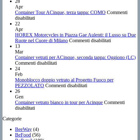
28
Apr
Container Tour ACinque, terza tappa: COMO
Commenti
su
disabilitati
Container
22
Tour
Apr
ACinque,
HOREX Motorcycles in Piazza Gae Aulenti: il Lusso su Due
terza
su
Ruote nel Cuore di Milano
Commenti disabilitati
tappa:
HOREX
13
COMO
Motorcycles
Mar
in
Container vetrati per ACinque, seconda tappa: Oggiono (LC)
su
Piazza
Commenti disabilitati
Container
Gae
24
vetrati
Aulenti:
Feb
per
il
Monoblocco doppio vetrato al Progetto Fuoco per
ACinque,
su
Lusso
PEZZOLATO
Commenti disabilitati
seconda
Monoblocco
su
26
tappa:
doppio
Due
Gen
Oggiono
vetrato
Ruote
Container vetrato bianco in tour per Acinque
Commenti
su
(LC)
al
nel
disabilitati
Container
Progetto
Cuore
Categorie
vetrato
Fuoco
di
bianco
per
Milano
BeeWay
(4)
in
PEZZOLATO
BeFood
(56)
tour