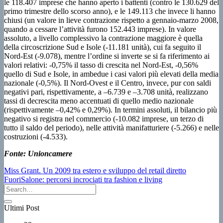
le 118.407 imprese che hanno aperto i battenti (contro le 130.629 del
primo trimestre dello scorso anno), e le 149.113 che invece li hanno
chiusi (un valore in lieve contrazione rispetto a gennaio-marzo 2008,
quando a cessare l’attività furono 152.443 imprese). In valore
assoluto, a livello complessivo la contrazione maggiore è quella
della circoscrizione Sud e Isole (-11.181 unità), cui fa seguito il
Nord-Est (-9.078), mentre l’ordine si inverte se si fa riferimento ai
valori relativi: -0,75% il tasso di crescita nel Nord-Est, -0,56%
quello di Sud e Isole, in ambedue i casi valori più elevati della media
nazionale (-0,5%). Il Nord-Ovest e il Centro, invece, pur con saldi
negativi pari, rispettivamente, a –6.739 e –3.708 unità, realizzano
tassi di decrescita meno accentuati di quello medio nazionale
(rispettivamente –0,42% e 0,29%). In termini assoluti, il bilancio più
negativo si registra nel commercio (-10.082 imprese, un terzo di
tutto il saldo del periodo), nelle attività manifatturiere (-5.266) e nelle
costruzioni (-4.533).
Fonte: Unioncamere
Miss Grant. Un 2009 tra estero e sviluppo del retail diretto
FuoriSalone: percorsi incrociati tra fashion e living
Ultimi Post